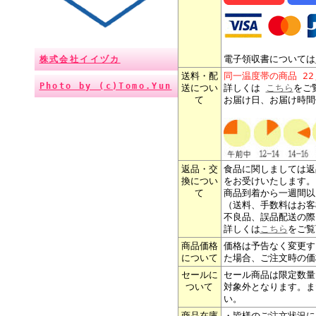
電子領収書については
株式会社イイヅカ
送料・配
同一温度帯の商品 2
Photo by (c)Tomo.Yun
送につい
詳しくは
こちら
をご
て
お届け日、お届け時間
返品・交
食品に関しましては返
換につい
をお受けいたします。
て
商品到着から一週間以
（送料、手数料はお客
不良品、誤品配送の際
詳しくは
こちら
をご覧
商品価格
価格は予告なく変更す
について
た場合、ご注文時の価
セールに
セール商品は限定数量
ついて
対象外となります。ま
い。
商品在庫
・皆様の
ご注文状況に