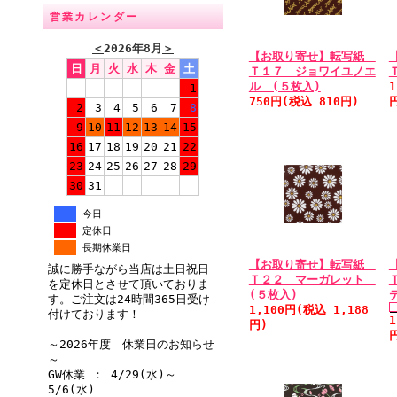
営業カレンダー
＜
2026年8月
＞
【お取り寄せ】転写紙
日
月
火
水
木
金
土
Ｔ１７ ジョワイユノエ
ル (５枚入)
1
1
750円(税込 810円)
2
3
4
5
6
7
8
9
10
11
12
13
14
15
16
17
18
19
20
21
22
23
24
25
26
27
28
29
30
31
今日
定休日
長期休業日
【お取り寄せ】転写紙
誠に勝手ながら当店は土日祝日
Ｔ２２ マーガレット
を定休日とさせて頂いておりま
(５枚入)
す。ご注文は24時間365日受け
1,100円(税込 1,188
付けております！
1
円)
～2026年度 休業日のお知らせ
～
GW休業 ： 4/29(水)～
5/6(水)