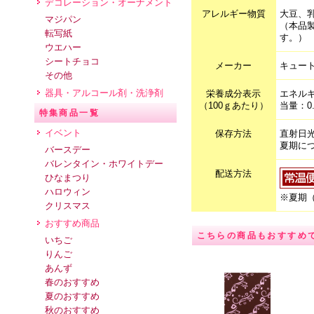
デコレーション・オーナメント
アレルギー物質
大豆、
マジパン
（本品
転写紙
す。）
ウエハー
シートチョコ
メーカー
キュー
その他
器具・アルコール剤・洗浄剤
栄養成分表示
エネルギ
（100ｇあたり）
当量：0
特集商品一覧
イベント
保存方法
直射日
夏期に
バースデー
バレンタイン・ホワイトデー
配送方法
ひなまつり
ハロウィン
※夏期（
クリスマス
おすすめ商品
こちらの商品もおすすめ
いちご
りんご
あんず
春のおすすめ
夏のおすすめ
秋のおすすめ