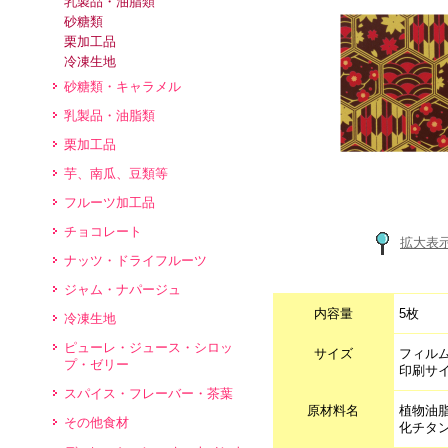
乳製品・油脂類
砂糖類
栗加工品
冷凍生地
砂糖類・キャラメル
乳製品・油脂類
栗加工品
芋、南瓜、豆類等
フルーツ加工品
チョコレート
拡大表
ナッツ・ドライフルーツ
ジャム・ナパージュ
内容量
5枚
冷凍生地
ピューレ・ジュース・シロッ
サイズ
フィルム
プ・ゼリー
印刷サ
スパイス・フレーバー・茶葉
原材料名
植物油
その他食材
化チタン