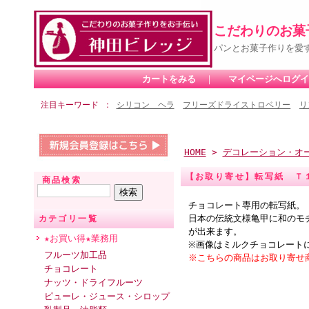
こだわりのお菓
パンとお菓子作りを愛
カートをみる
｜
マイページへログイ
注目キーワード
シリコン ヘラ
フリーズドライストロベリー
リ
HOME
>
デコレーション・オ
【お取り寄せ】転写紙 Ｔ
商品検索
チョコレート専用の転写紙。
日本の伝統文様亀甲に和のモ
カテゴリ一覧
が出来ます。
★お買い得★業務用
※画像はミルクチョコレート
フルーツ加工品
※こちらの商品はお取り寄せ
チョコレート
ナッツ・ドライフルーツ
ピューレ・ジュース・シロップ