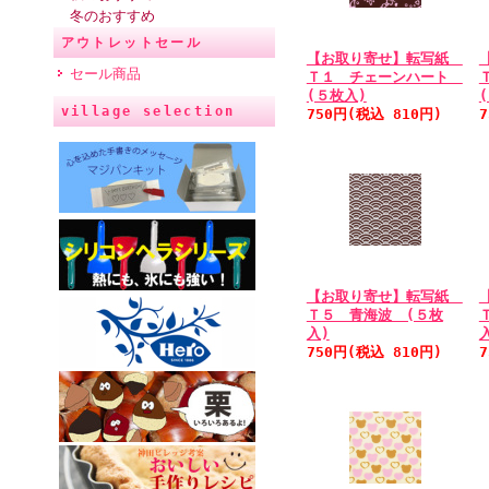
冬のおすすめ
アウトレットセール
【お取り寄せ】転写紙
セール商品
Ｔ１ チェーンハート
(５枚入)
village selection
750円(税込 810円)
【お取り寄せ】転写紙
Ｔ５ 青海波 (５枚
入)
750円(税込 810円)