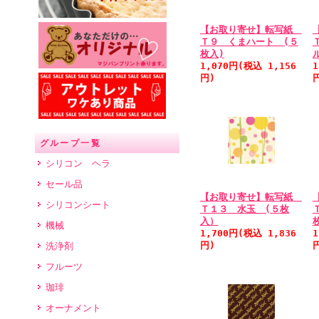
【お取り寄せ】転写紙
Ｔ９ くまハート (５
枚入)
1,070円(税込 1,156
1
円)
グループ一覧
シリコン ヘラ
セール品
【お取り寄せ】転写紙
シリコンシート
Ｔ１３ 水玉 (５枚
入）
機械
1,700円(税込 1,836
1
円)
洗浄剤
フルーツ
珈琲
オーナメント