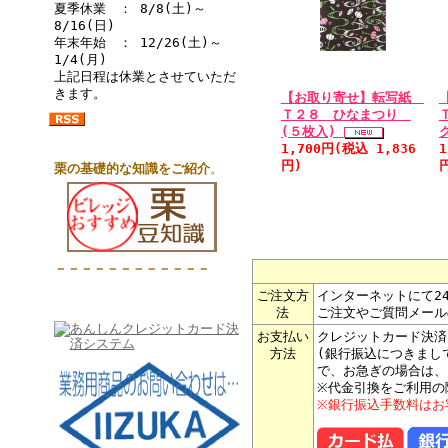
夏季休業 ： 8/8(土)～
8/16(日)
年末年始 ： 12/26(土)～
1/4(月)
上記日程は休業とさせていただ
きます。
【お取り寄せ】転写紙
Ｔ２８ ひなまつり
(５枚入)
1,700円(税込 1,836
1
円)
栗の基礎的な知識をご紹介
。
－－－－－－－－－－－－
ご注文方
インターネットにて2
法
ご注文やご質問メール
お支払い
クレジットカード決済
方法
(銀行振込につきまし
で、お急ぎの場合は、
※代金引換をご利用の
※銀行振込手数料はお