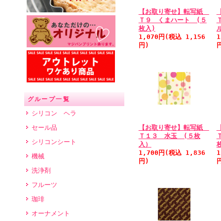
【お取り寄せ】転写紙
Ｔ９ くまハート (５
枚入)
1,070円(税込 1,156
1
円)
グループ一覧
シリコン ヘラ
【お取り寄せ】転写紙
セール品
Ｔ１３ 水玉 (５枚
シリコンシート
入）
1,700円(税込 1,836
1
機械
円)
洗浄剤
フルーツ
珈琲
オーナメント