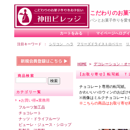
こだわりのお菓
パンとお菓子作りを愛
カートをみる
｜
マイページへログイ
注目キーワード
シリコン ヘラ
フリーズドライストロベリー
リ
HOME
>
デコレーション・オ
【お取り寄せ】転写紙 Ｔ
商品検索
チョコレート専用の転写紙。
かわいいハロウィンのおばけ
カテゴリ一覧
※画像はミルクチョコレート
★お買い得★業務用
※こちらの商品はお取り寄せ
フルーツ加工品
チョコレート
ナッツ・ドライフルーツ
ピューレ・ジュース・シロップ