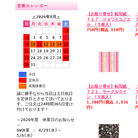
営業カレンダー
【お取り寄せ】転写紙
＜
2026年8月
＞
Ｔ１７ ジョワイユノエ
日
月
火
水
木
金
土
ル (５枚入)
750円(税込 810円)
1
1
2
3
4
5
6
7
8
9
10
11
12
13
14
15
16
17
18
19
20
21
22
23
24
25
26
27
28
29
30
31
今日
定休日
【お取り寄せ】転写紙
長期休業日
Ｔ２１ サークルライ
誠に勝手ながら当店は土日祝日
ン (５枚入)
を定休日とさせて頂いておりま
1,700円(税込 1,836
1
す。ご注文は24時間365日受け
円)
付けております！
～2026年度 休業日のお知らせ
～
GW休業 ： 4/29(水)～
5/6(水)