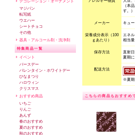
アレルギー物質
大豆、
デコレーション・オーナメント
（本品
マジパン
す。）
転写紙
ウエハー
メーカー
キュー
シートチョコ
その他
栄養成分表示（100
エネル
ｇあたり）
相当量
器具・アルコール剤・洗浄剤
特集商品一覧
保存方法
直射日
夏期に
イベント
バースデー
配送方法
バレンタイン・ホワイトデー
ひなまつり
※夏期
ハロウィン
クリスマス
こちらの商品もおすすめ
おすすめ商品
いちご
りんご
あんず
春のおすすめ
夏のおすすめ
秋のおすすめ