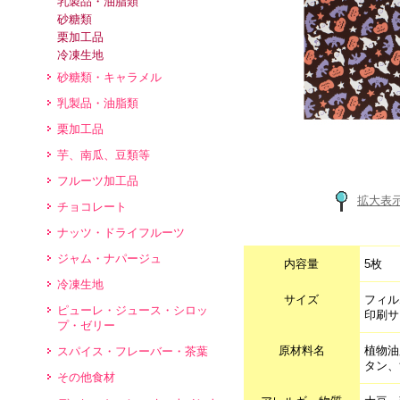
乳製品・油脂類
砂糖類
栗加工品
冷凍生地
砂糖類・キャラメル
乳製品・油脂類
栗加工品
芋、南瓜、豆類等
フルーツ加工品
拡大表
チョコレート
ナッツ・ドライフルーツ
ジャム・ナパージュ
内容量
5枚
冷凍生地
サイズ
フィル
ピューレ・ジュース・シロッ
印刷サ
プ・ゼリー
原材料名
植物油
スパイス・フレーバー・茶葉
タン、
その他食材