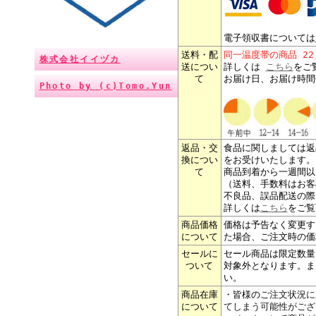
電子領収書については
送料・配
同一温度帯の商品 2
株式会社イイヅカ
送につい
詳しくは
こちら
をご
て
お届け日、お届け時間
Photo by (c)Tomo.Yun
返品・交
食品に関しましては返
換につい
をお受けいたします。
て
商品到着から一週間以
（送料、手数料はお客
不良品、誤品配送の際
詳しくは
こちら
をご覧
商品価格
価格は予告なく変更す
について
た場合、ご注文時の価
セールに
セール商品は限定数量
ついて
対象外となります。ま
い。
商品在庫
・皆様の
ご注文状況に
について
てしまう可能性がござ