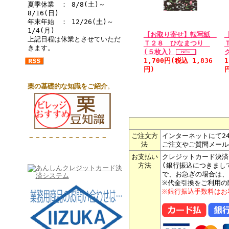
夏季休業 ： 8/8(土)～
8/16(日)
年末年始 ： 12/26(土)～
1/4(月)
【お取り寄せ】転写紙
上記日程は休業とさせていただ
Ｔ２８ ひなまつり
きます。
(５枚入)
1,700円(税込 1,836
1
円)
栗の基礎的な知識をご紹介
。
ご注文方
インターネットにて2
－－－－－－－－－－－－
法
ご注文やご質問メール
お支払い
クレジットカード決済
方法
(銀行振込につきまし
で、お急ぎの場合は、
※代金引換をご利用の
※銀行振込手数料はお