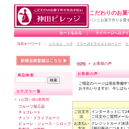
こだわりのお菓
パンとお菓子作りを愛
カートをみる
｜
マイページへログイ
注目キーワード
シリコン ヘラ
フリーズドライストロベリー
リ
HOME
> お客様の声
お客様の声
商品検索
ご指定のページは現在準備中
おそれいりますが、今しばら
カテゴリ一覧
★お買い得★業務用
フルーツ加工品
ご注文方
インターネットにて2
チョコレート
法
ご注文やご質問メール
ナッツ・ドライフルーツ
お支払い
クレジットカード決済
ピューレ・ジュース・シロップ
方法
(銀行振込につきまし