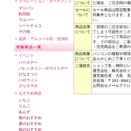
デコレーション・オーナメント
について
た場合、ご注文時の価
マジパン
セールに
セール商品は限定数量
転写紙
ついて
対象外となります。ま
ウエハー
い。
シートチョコ
商品在庫
・皆様の
ご注文状況に
その他
について
てしまう可能性がござ
・メーカーにて
商品が
器具・アルコール剤・洗浄剤
す。その場合は、ご返
・完売商品をご希望の
特集商品一覧
商品画像
パソコンの種類や環境
イベント
について
あらかじめご了承くだ
バースデー
ご連絡先
ショップ名：神田ビレ
バレンタイン・ホワイトデー
運営会社：株式会社イ
ひなまつり
運営責任者：大島 克
ハロウィン
所在地：〒101-004
お問合せメールアドレ
クリスマス
おすすめ商品
いちご
りんご
あんず
春のおすすめ
夏のおすすめ
秋のおすすめ