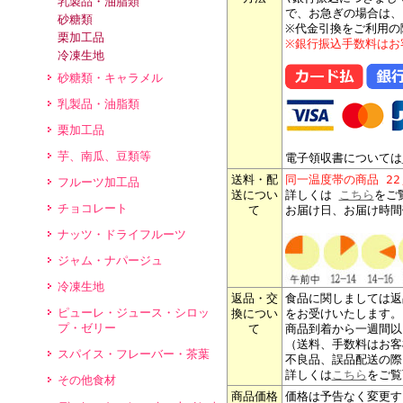
乳製品・油脂類
で、お急ぎの場合は、
砂糖類
※代金引換をご利用の
栗加工品
※銀行振込手数料はお
冷凍生地
砂糖類・キャラメル
乳製品・油脂類
栗加工品
芋、南瓜、豆類等
電子領収書については
送料・配
同一温度帯の商品 2
フルーツ加工品
送につい
詳しくは
こちら
をご
チョコレート
て
お届け日、お届け時間
ナッツ・ドライフルーツ
ジャム・ナパージュ
冷凍生地
返品・交
食品に関しましては返
ピューレ・ジュース・シロッ
換につい
をお受けいたします。
プ・ゼリー
て
商品到着から一週間以
（送料、手数料はお客
スパイス・フレーバー・茶葉
不良品、誤品配送の際
詳しくは
こちら
をご覧
その他食材
商品価格
価格は予告なく変更す