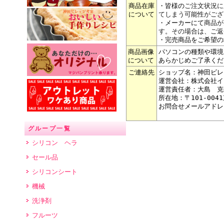
商品在庫
・皆様の
ご注文状況に
について
てしまう可能性がござ
・メーカーにて
商品が
す。その場合は、ご返
・完売商品をご希望の
商品画像
パソコンの種類や環境
について
あらかじめご了承くだ
ご連絡先
ショップ名：神田ビレ
運営会社：株式会社イ
運営責任者：大島 克
所在地：〒101-004
お問合せメールアドレ
グループ一覧
シリコン ヘラ
セール品
シリコンシート
機械
洗浄剤
フルーツ