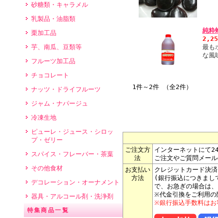
砂糖類・キャラメル
乳製品・油脂類
純粋
栗加工品
2,2
芋、南瓜、豆類等
最も
な風
フルーツ加工品
チョコレート
1件～2件 （全2件）
ナッツ・ドライフルーツ
ジャム・ナパージュ
冷凍生地
ピューレ・ジュース・シロッ
プ・ゼリー
ご注文方
インターネットにて2
スパイス・フレーバー・茶葉
法
ご注文やご質問メール
その他食材
お支払い
クレジットカード決済
方法
(銀行振込につきまし
デコレーション・オーナメント
で、お急ぎの場合は、
※代金引換をご利用の
器具・アルコール剤・洗浄剤
※銀行振込手数料はお
特集商品一覧