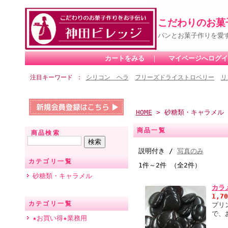
こだわりのお菓
パンとお菓子作りを愛
カートをみる
｜
マイページへログイ
注目キーワード
シリコン ヘラ
フリーズドライストロベリー
リ
HOME
> 砂糖類・キャラメル
商品一覧
商品検索
説明付き /
写真のみ
カテゴリ一覧
1件～2件 （全2件）
砂糖類・キャラメル
カラ
1,7
カテゴリ一覧
プリ
で、
★お買い得★業務用