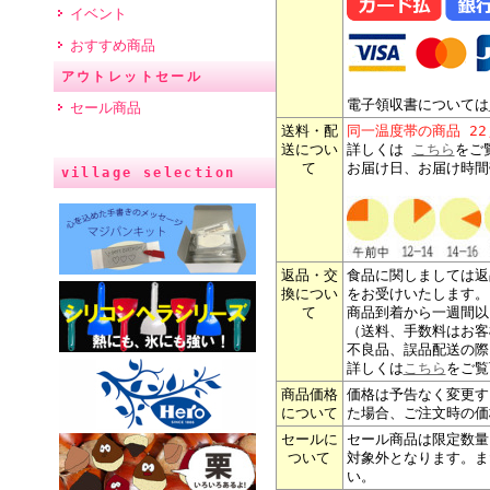
イベント
おすすめ商品
アウトレットセール
電子領収書については
セール商品
送料・配
同一温度帯の商品 2
送につい
詳しくは
こちら
をご
て
お届け日、お届け時間
village selection
返品・交
食品に関しましては返
換につい
をお受けいたします。
て
商品到着から一週間以
（送料、手数料はお客
不良品、誤品配送の際
詳しくは
こちら
をご覧
商品価格
価格は予告なく変更す
について
た場合、ご注文時の価
セールに
セール商品は限定数量
ついて
対象外となります。ま
い。