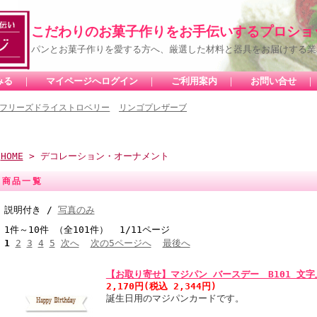
こだわりのお菓子作りをお手伝いするプロショ
パンとお菓子作りを愛する方へ、厳選した材料と器具をお届けする業
みる
｜
マイページへログイン
｜
ご利用案内
｜
お問い合せ
フリーズドライストロベリー
リンゴプレザーブ
HOME
> デコレーション・オーナメント
商品一覧
説明付き /
写真のみ
1件～10件 （全101件） 1/11ページ
1
2
3
4
5
次へ
次の5ページへ
最後へ
【お取り寄せ】マジパン バースデー B101 文字上
2,170円(税込 2,344円)
誕生日用のマジパンカードです。