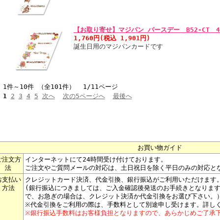
【お取り寄せ】マジパン バースデー B52-CT 
1,760円(税込 1,901円)
誕生日用のマジパンカードです
1件～10件 （全101件） 1/11ページ
1
2
3
4
5
次へ
次の5ページへ
最後へ
お買い物ガイド
ご注文方
インターネットにて24時間受け付けております。
法
ご注文やご質問メールの対応は、土日祝日を除く平日のみの対応と
お支払い
クレジットカード決済、代金引換、銀行振込がご利用いただけます
方法
(銀行振込につきましては、ご入金確認後発送のお手続きとなりま
で、お急ぎの場合は、クレジット決済か代金引換をお選び下さい。
※代金引換をご利用の際は、手数料として別途申し受けます。詳し
※銀行振込手数料はお客様負担となりますので、あらかじめご了承