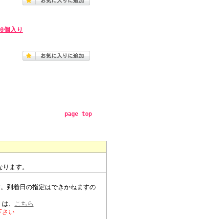
40個入り
page top
なります。
。
す。到着日の指定はできかねますの
）
くは、
こちら
下さい