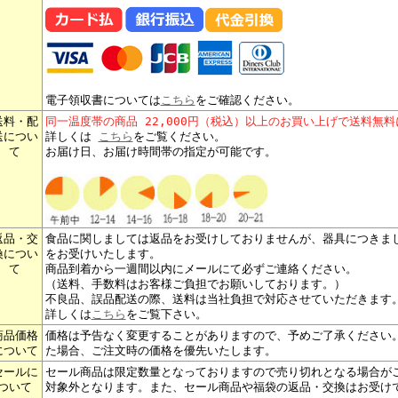
電子領収書については
こちら
をご確認ください。
送料・配
同一温度帯の商品 22,000円（税込）以上のお買い上げで送料無
送につい
詳しくは
こちら
をご覧ください。
て
お届け日、お届け時間帯の指定が可能です。
返品・交
食品に関しましては返品をお受けしておりませんが、器具につきま
換につい
をお受けいたします。
て
商品到着から一週間以内にメールにて必ずご連絡ください。
（送料、手数料はお客様ご負担でお願いしております。）
不良品、誤品配送の際、送料は当社負担で対応させていただきます
詳しくは
こちら
をご覧下さい。
商品価格
価格は予告なく変更することがありますので、予めご了承ください
について
た場合、ご注文時の価格を優先いたします。
セールに
セール商品は限定数量となっておりますので売り切れとなる場合が
ついて
対象外となります。また、セール商品や福袋の返品・交換はお受け