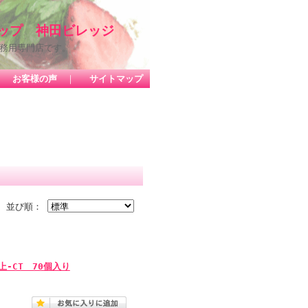
ップ 神田ビレッジ
務用専門店です。
｜
お客様の声
｜
サイトマップ
並び順：
-CT 70個入り