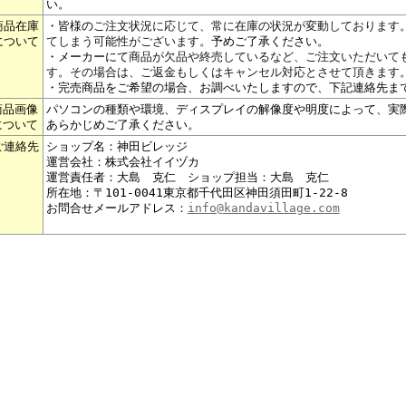
い。
商品在庫
・皆様の
ご注文状況に応じて、常に在庫の状況が変動しております
について
てしまう可能性がございます。
予めご了承ください。
・メーカーにて
商品が欠品や終売しているなど、ご注文いただいて
す。その場合は、ご返金もしくはキャンセル対応とさせて頂きます
・完売商品をご希望の場合、お調べいたしますので、下記連絡先ま
商品画像
パソコンの種類や環境、ディスプレイの解像度や明度によって、実
について
あらかじめご了承ください。
ご連絡先
ショップ名：神田ビレッジ
運営会社：株式会社イイヅカ
運営責任者：大島 克仁 ショップ担当：大島 克仁
所在地：〒101-0041東京都千代田区神田須田町1-22-8
お問合せメールアドレス：
info@kandavillage.com