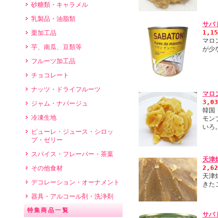
砂糖類・キャラメル
乳製品・油脂類
サバ
1,1
栗加工品
マロ
芋、南瓜、豆類等
が少
フルーツ加工品
チョコレート
ナッツ・ドライフルーツ
マロ
3,0
ジャム・ナパージュ
韓国
冷凍生地
モン
いろ
ピューレ・ジュース・シロッ
プ・ゼリー
スパイス・フレーバー・茶葉
天津
2,6
その他食材
天津
デコレーション・オーナメント
きた
器具・アルコール剤・洗浄剤
特集商品一覧
サバ