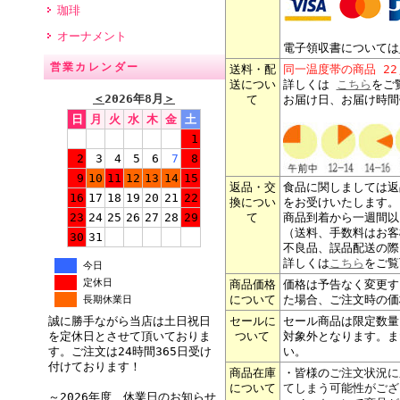
珈琲
オーナメント
電子領収書については
営業カレンダー
送料・配
同一温度帯の商品 2
送につい
詳しくは
こちら
をご
＜
2026年8月
＞
て
お届け日、お届け時間
日
月
火
水
木
金
土
1
2
3
4
5
6
7
8
9
10
11
12
13
14
15
返品・交
食品に関しましては返
16
17
18
19
20
21
22
換につい
をお受けいたします。
て
商品到着から一週間以
23
24
25
26
27
28
29
（送料、手数料はお客
30
31
不良品、誤品配送の際
詳しくは
こちら
をご覧
今日
定休日
商品価格
価格は予告なく変更す
について
た場合、ご注文時の価
長期休業日
セールに
セール商品は限定数量
誠に勝手ながら当店は土日祝日
ついて
対象外となります。ま
を定休日とさせて頂いておりま
い。
す。ご注文は24時間365日受け
付けております！
商品在庫
・皆様の
ご注文状況に
について
てしまう可能性がござ
～2026年度 休業日のお知らせ