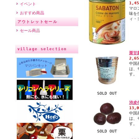
1,4
イベント
マロ
おすすめ商品
味を
ィ・
アウトレットセール
セール商品
village selection
栗甘
2,6
中国
は、
す。
SOLD OUT
渋皮
13,
中国
は、
す。
SOLD OUT