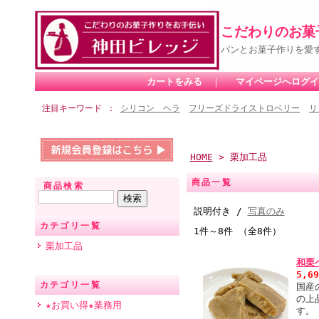
こだわりのお菓
パンとお菓子作りを愛
カートをみる
｜
マイページへログイ
注目キーワード
シリコン ヘラ
フリーズドライストロベリー
リ
HOME
> 栗加工品
商品一覧
商品検索
説明付き /
写真のみ
カテゴリ一覧
1件～8件 （全8件）
栗加工品
和栗
5,6
カテゴリ一覧
国産
の上
★お買い得★業務用
す。