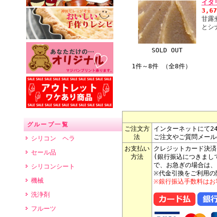
イタ
3,6
甘露
とシ
SOLD OUT
1件～8件 （全8件）
グループ一覧
ご注文方
インターネットにて2
法
ご注文やご質問メール
シリコン ヘラ
お支払い
クレジットカード決済
セール品
方法
(銀行振込につきまし
で、お急ぎの場合は、
シリコンシート
※代金引換をご利用の
機械
※銀行振込手数料はお
洗浄剤
フルーツ