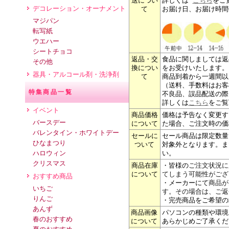
送につい
詳しくは
こちら
をご
デコレーション・オーナメント
て
お届け日、お届け時間
マジパン
転写紙
ウエハー
シートチョコ
返品・交
食品に関しましては返
その他
換につい
をお受けいたします。
器具・アルコール剤・洗浄剤
て
商品到着から一週間以
（送料、手数料はお客
特集商品一覧
不良品、誤品配送の際
詳しくは
こちら
をご覧
イベント
商品価格
価格は予告なく変更す
バースデー
について
た場合、ご注文時の価
バレンタイン・ホワイトデー
セールに
セール商品は限定数量
ひなまつり
ついて
対象外となります。ま
ハロウィン
い。
クリスマス
商品在庫
・皆様の
ご注文状況に
について
てしまう可能性がござ
おすすめ商品
・メーカーにて
商品が
いちご
す。その場合は、ご返
りんご
・完売商品をご希望の
あんず
商品画像
パソコンの種類や環境
春のおすすめ
について
あらかじめご了承くだ