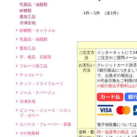
乳製品・油脂類
砂糖類
1件～1件 （全1件）
栗加工品
冷凍生地
砂糖類・キャラメル
乳製品・油脂類
栗加工品
ご注文方
インターネットにて2
芋、南瓜、豆類等
法
ご注文やご質問メール
お支払い
クレジットカード決済
フルーツ加工品
方法
(銀行振込につきまし
チョコレート
で、お急ぎの場合は、
※代金引換をご利用の
ナッツ・ドライフルーツ
※銀行振込手数料はお
ジャム・ナパージュ
冷凍生地
ピューレ・ジュース・シロッ
プ・ゼリー
スパイス・フレーバー・茶葉
電子領収書については
送料・配
同一温度帯の商品 2
その他食材