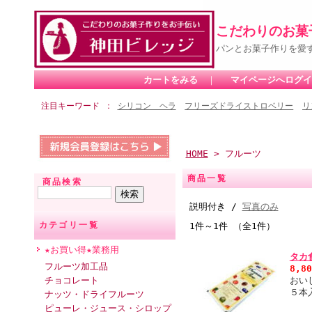
こだわりのお菓
パンとお菓子作りを愛
カートをみる
｜
マイページへログイ
注目キーワード
シリコン ヘラ
フリーズドライストロベリー
リ
HOME
> フルーツ
商品一覧
商品検索
説明付き /
写真のみ
カテゴリ一覧
1件～1件 （全1件）
★お買い得★業務用
タカ
フルーツ加工品
8,8
チョコレート
おい
５本
ナッツ・ドライフルーツ
ピューレ・ジュース・シロップ