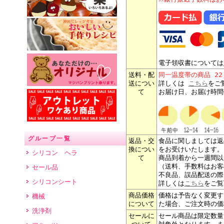
電子領収書については
送料・配
同一温度帯の商品 2
送につい
詳しくは
こちら
をご
て
お届け日、お届け時間
グループ一覧
返品・交
食品に関しましては返
換につい
をお受けいたします。
シリコン ヘラ
て
商品到着から一週間以
（送料、手数料はお客
セール品
不良品、誤品配送の際
シリコンシート
詳しくは
こちら
をご覧
商品価格
価格は予告なく変更す
機械
について
た場合、ご注文時の価
洗浄剤
セールに
セール商品は限定数量