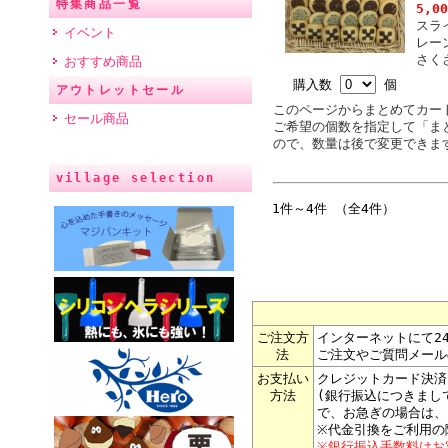
特集商品一覧
5,0
スラ
イベント
レー
さく
おすすめ商品
購入数
個
アウトレットセール
このページからまとめてカー
セール商品
ご希望の個数を指定して「ま
ので、数量は後で変更できま
village selection
1件～4件 （全4件）
ご注文方
インターネットにて2
法
ご注文やご質問メール
お支払い
クレジットカード決済
方法
(銀行振込につきまし
で、お急ぎの場合は、
※代金引換をご利用の
※銀行振込手数料はお