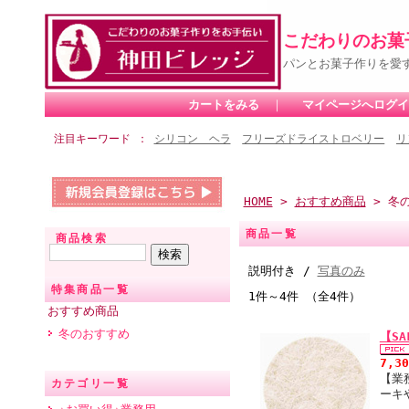
こだわりのお菓
パンとお菓子作りを愛
カートをみる
｜
マイページへログイ
注目キーワード
シリコン ヘラ
フリーズドライストロベリー
リ
HOME
>
おすすめ商品
> 冬
商品一覧
商品検索
説明付き /
写真のみ
特集商品一覧
1件～4件 （全4件）
おすすめ商品
冬のおすすめ
【S
7,3
【業
カテゴリ一覧
ーキ