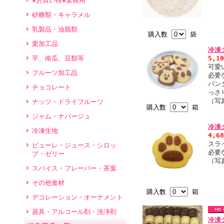
★お買い得★業務用
砂糖類・キャラメル
乳製品・油脂類
購入数
袋
栗加工品
冷凍
芋、南瓜、豆類等
5,1
可愛
フルーツ加工品
必要
パン
チョコレート
っさ
（写
ナッツ・ドライフルーツ
購入数
箱
ジャム・ナパージュ
冷凍
冷凍生地
4,6
スラ
ピューレ・ジュース・シロッ
必要
プ・ゼリー
（写
スパイス・フレーバー・茶葉
その他食材
購入数
箱
デコレーション・オーナメント
器具・アルコール剤・洗浄剤
冷凍