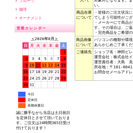
ついて
対象外となります。ま
フルーツ
い。
珈琲
商品在庫
・皆様の
ご注文状況に
について
てしまう可能性がござ
オーナメント
・メーカーにて
商品が
す。その場合は、ご返
営業カレンダー
・完売商品をご希望の
＜
2026年8月
＞
商品画像
パソコンの種類や環境
について
あらかじめご了承くだ
日
月
火
水
木
金
土
ご連絡先
ショップ名：神田ビレ
1
運営会社：株式会社イ
2
3
4
5
6
7
8
運営責任者：大島 克
9
10
11
12
13
14
15
所在地：〒101-004
16
17
18
19
20
21
22
お問合せメールアドレ
23
24
25
26
27
28
29
30
31
今日
定休日
長期休業日
誠に勝手ながら当店は土日祝日
を定休日とさせて頂いておりま
す。ご注文は24時間365日受け
付けております！