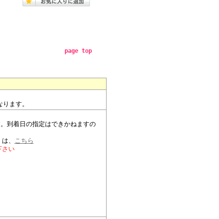
page top
なります。
。
す。到着日の指定はできかねますの
）
くは、
こちら
下さい