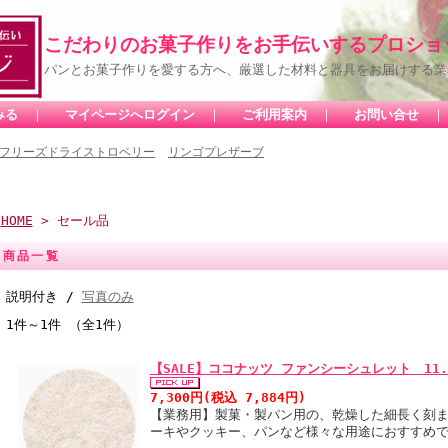
こだわりのお菓子作りをお手伝いするプロショ
パンとお菓子作りを愛する方へ、厳選した材料と器具をお届けする業
みる
｜
マイページへログイン
｜
ご利用案内
｜
お問い合せ
フリーズドライストロベリー
リンゴプレザーブ
HOME
> セール品
商品一覧
説明付き /
写真のみ
1件～1件 （全1件）
【SALE】ココナッツ ファンシーシュレット 11.
7,300円(税込 7,884円)
【業務用】製菓・製パン用の、乾燥した細長く刻ま
ーキやクッキー、パンなど様々な用途におすすめ