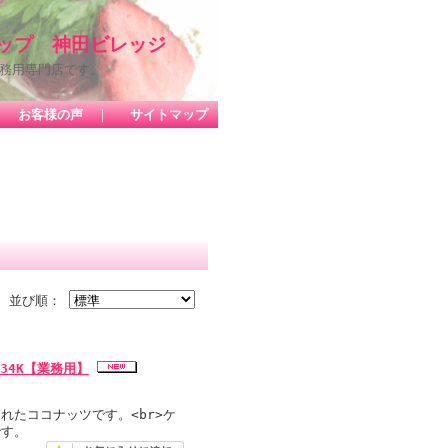
ップ 神田ビレッジ
務用専門店です。
｜
お客様の声
｜
サイトマップ
並び順：
34K【業務用】
れたココナッツです。<br>ケ
です。