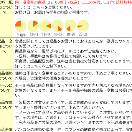
送料・配
同一温度帯の商品 22,000円（税込）以上のお買い上げで送料無
送につい
詳しくは
こちら
をご覧ください。
て
お届け日、お届け時間帯の指定が可能です。
返品・交
食品に関しましては返品をお受けしておりませんが、器具につきま
換につい
をお受けいたします。
て
商品到着から一週間以内にメールにて必ずご連絡ください。
（送料、手数料はお客様ご負担でお願いしております。）
不良品、誤品配送の際、送料は当社負担で対応させていただきます
詳しくは
こちら
をご覧下さい。
商品価格
価格は予告なく変更することがありますので、予めご了承ください
について
た場合、ご注文時の価格を優先いたします。
セールに
セール商品は限定数量となっておりますので売り切れとなる場合が
ついて
対象外となります。また、セール商品や福袋の返品・交換はお受け
い。
商品在庫
・皆様の
ご注文状況に応じて、常に在庫の状況が変動しております
について
てしまう可能性がございます。
予めご了承ください。
・メーカーにて
商品が欠品や終売しているなど、ご注文いただいて
す。その場合は、ご返金もしくはキャンセル対応とさせて頂きます
・完売商品をご希望の場合、お調べいたしますので、下記連絡先ま
商品画像
パソコンの種類や環境、ディスプレイの解像度や明度によって、実