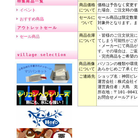
特集商品一覧
商品価格
価格は予告なく変更す
イベント
について
た場合、ご注文時の価
セールに
セール商品は限定数量
おすすめ商品
ついて
対象外となります。ま
アウトレットセール
い。
商品在庫
・皆様の
ご注文状況に
セール商品
について
てしまう可能性がござ
・メーカーにて
商品が
す。その場合は、ご返
village selection
・完売商品をご希望の
商品画像
パソコンの種類や環境
について
あらかじめご了承くだ
ご連絡先
ショップ名：神田ビレ
運営会社：株式会社イ
運営責任者：大島 克
所在地：〒101-004
お問合せメールアドレ