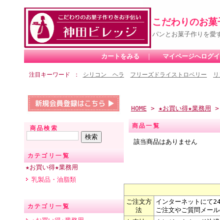
こだわりのお菓
パンとお菓子作りを愛
カートをみる
｜
マイページへログイ
注目キーワード
シリコン ヘラ
フリーズドライストロベリー
リ
HOME
>
★お買い得★業務用
>
商品一覧
商品検索
該当商品はありません
カテゴリ一覧
★お買い得★業務用
乳製品・油脂類
ご注文方
インターネットにて2
カテゴリ一覧
法
ご注文やご質問メール