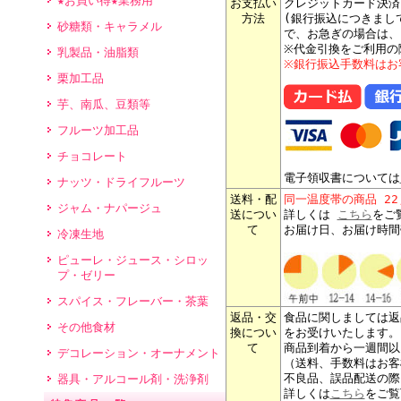
★お買い得★業務用
お支払い
クレジットカード決済
方法
(銀行振込につきまし
砂糖類・キャラメル
で、お急ぎの場合は、
※代金引換をご利用の
乳製品・油脂類
※銀行振込手数料はお
栗加工品
芋、南瓜、豆類等
フルーツ加工品
チョコレート
電子領収書については
ナッツ・ドライフルーツ
送料・配
同一温度帯の商品 2
ジャム・ナパージュ
送につい
詳しくは
こちら
をご
て
お届け日、お届け時間
冷凍生地
ピューレ・ジュース・シロッ
プ・ゼリー
スパイス・フレーバー・茶葉
返品・交
食品に関しましては返
その他食材
換につい
をお受けいたします。
て
商品到着から一週間以
デコレーション・オーナメント
（送料、手数料はお客
不良品、誤品配送の際
器具・アルコール剤・洗浄剤
詳しくは
こちら
をご覧