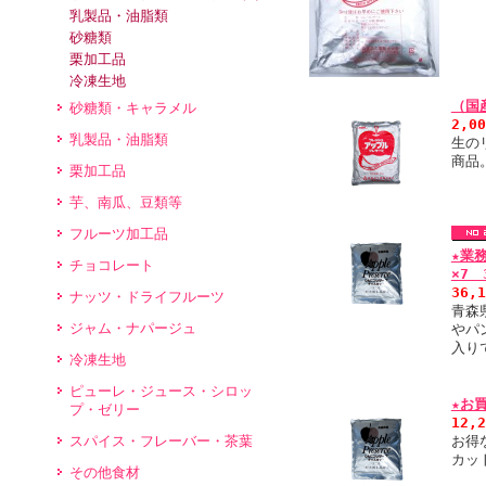
乳製品・油脂類
砂糖類
栗加工品
冷凍生地
（国
砂糖類・キャラメル
2,0
乳製品・油脂類
生の
商品
栗加工品
芋、南瓜、豆類等
フルーツ加工品
★業
チョコレート
×7
36,
ナッツ・ドライフルーツ
青森
ジャム・ナパージュ
やパ
入り
冷凍生地
ピューレ・ジュース・シロッ
★お
プ・ゼリー
12,
スパイス・フレーバー・茶葉
お得
カッ
その他食材