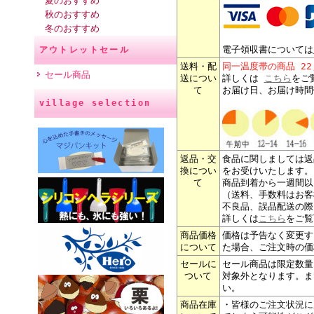
夏のおすすめ
秋のおすすめ
冬のおすすめ
電子領収書については
アウトレットセール
送料・配
同一温度帯の商品 2
セール商品
送につい
詳しくは
こちら
をご
て
お届け日、お届け時間
village selection
返品・交
食品に関しましては返
換につい
をお受けいたします。
て
商品到着から一週間以
（送料、手数料はお客
不良品、誤品配送の際
詳しくは
こちら
をご覧
商品価格
価格は予告なく変更す
について
た場合、ご注文時の価
セールに
セール商品は限定数量
ついて
対象外となります。ま
い。
商品在庫
・皆様の
ご注文状況に