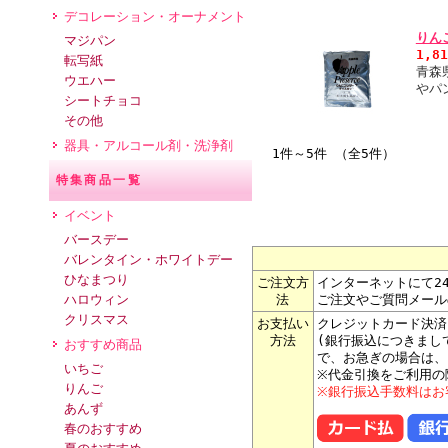
デコレーション・オーナメント
りん
マジパン
1,8
転写紙
青森
ウエハー
やパ
シートチョコ
その他
器具・アルコール剤・洗浄剤
1件～5件 （全5件）
特集商品一覧
イベント
バースデー
バレンタイン・ホワイトデー
ひなまつり
ご注文方
インターネットにて2
ハロウィン
法
ご注文やご質問メール
クリスマス
お支払い
クレジットカード決済
方法
(銀行振込につきまし
おすすめ商品
で、お急ぎの場合は、
いちご
※代金引換をご利用の
りんご
※銀行振込手数料はお
あんず
春のおすすめ