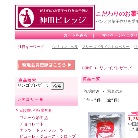
こだわりのお菓
パンとお菓子作りを愛
カートをみる
｜
マイページへログイ
注目キーワード
シリコン ヘラ
フリーズドライストロベリー
リ
HOME
> リンゴプレザーブ
商品一覧
商品検索
説明付き /
写真のみ
カテゴリ一覧
1件～5件 （全5件）
★お買い得★業務用
（中
フルーツ加工品
1,2
チョコレート
中国
した
ナッツ・ドライフルーツ
ピューレ・ジュース・シロップ