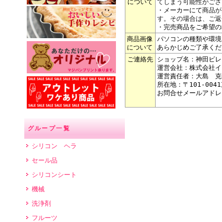
について
てしまう可能性がござ
・メーカーにて
商品が
す。その場合は、ご返
・完売商品をご希望の
商品画像
パソコンの種類や環境
について
あらかじめご了承くだ
ご連絡先
ショップ名：神田ビレ
運営会社：株式会社イ
運営責任者：大島 克
所在地：〒101-004
お問合せメールアドレ
グループ一覧
シリコン ヘラ
セール品
シリコンシート
機械
洗浄剤
フルーツ