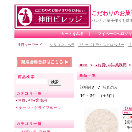
こだわりのお菓
パンとお菓子作りを愛
カートをみる
｜
マイページへログイ
注目キーワード
シリコン ヘラ
フリーズドライストロベリー
リ
HOME
>
★お買い得★業務用
>
商品一覧
商品検索
説明付き /
写真のみ
カテゴリ一覧
1件～5件 （全5件）
★お買い得★業務用
ナッツ・ドライフルーツ
【S
7,3
【業
カテゴリ一覧
ーキ