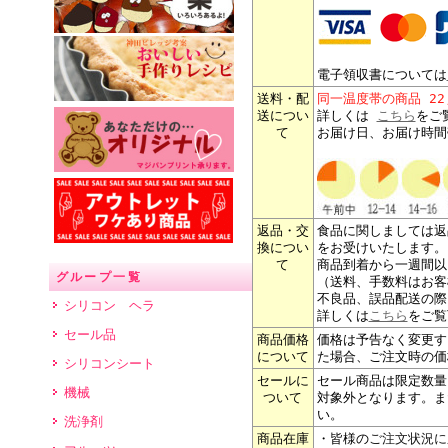
電子領収書については
送料・配
同一温度帯の商品 2
送につい
詳しくは
こちら
をご
て
お届け日、お届け時間
返品・交
食品に関しましては返
換につい
をお受けいたします。
て
商品到着から一週間以
グループ一覧
（送料、手数料はお客
不良品、誤品配送の際
シリコン ヘラ
詳しくは
こちら
をご覧
セール品
商品価格
価格は予告なく変更す
について
た場合、ご注文時の価
シリコンシート
セールに
セール商品は限定数量
機械
ついて
対象外となります。ま
い。
洗浄剤
商品在庫
・皆様の
ご注文状況に