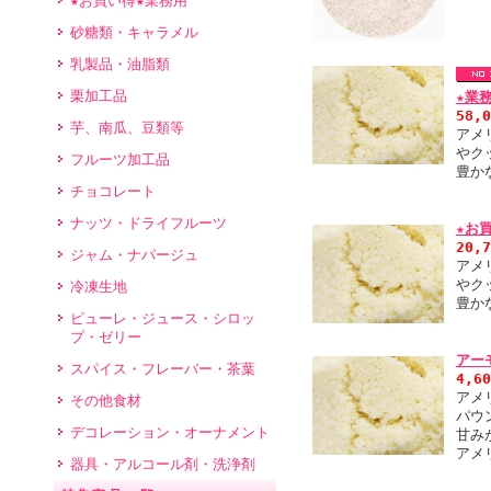
★お買い得★業務用
砂糖類・キャラメル
乳製品・油脂類
栗加工品
★業
58,
芋、南瓜、豆類等
アメ
やク
フルーツ加工品
豊か
チョコレート
ナッツ・ドライフルーツ
★お
20,
ジャム・ナパージュ
アメ
やク
冷凍生地
豊か
ピューレ・ジュース・シロッ
プ・ゼリー
アー
スパイス・フレーバー・茶葉
4,6
アメ
その他食材
パウ
デコレーション・オーナメント
甘み
アメ
器具・アルコール剤・洗浄剤