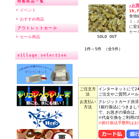
特集商品一覧
★お
イベント
18,
食物
おすすめ商品
ミ」
に窒
アウトレットセール
ケー
SOLD OUT
セール商品
1件～5件 （全5件）
village selection
ご注文方
インターネットにて2
法
ご注文やご質問メール
お支払い
クレジットカード決済
方法
(銀行振込につきまし
で、お急ぎの場合は、
※代金引換をご利用の
※銀行振込手数料はお