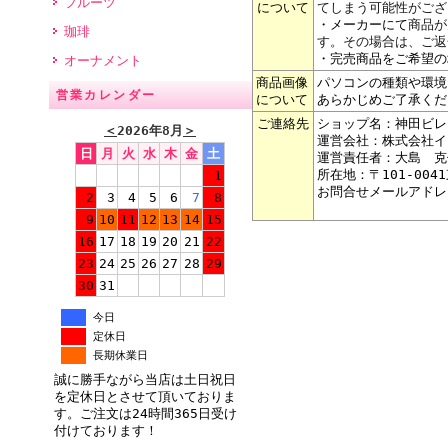
フルーツ
について
てしまう可能性がござ
・メーカーにて
商品が
珈琲
す。その場合は、ご返
・完売商品をご希望の
オーナメント
商品画像
パソコンの種類や環境
営業カレンダー
について
あらかじめご了承くだ
ご連絡先
ショップ名：神田ビレ
＜
2026年8月
＞
運営会社：株式会社イ
日
月
火
水
木
金
土
運営責任者：大島 克
所在地：〒101-004
1
お問合せメールアドレ
2
3
4
5
6
7
8
9
10
11
12
13
14
15
16
17
18
19
20
21
22
23
24
25
26
27
28
29
30
31
今日
定休日
長期休業日
誠に勝手ながら当店は土日祝日
を定休日とさせて頂いておりま
す。ご注文は24時間365日受け
付けております！