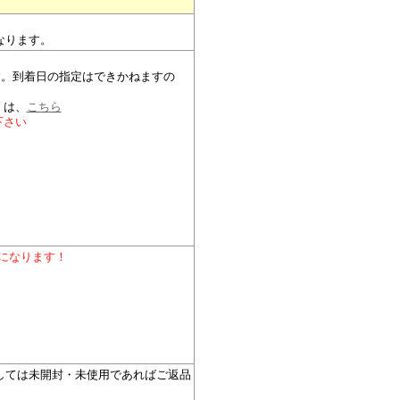
なります。
。
す。到着日の指定はできかねますの
）
くは、
こちら
下さい
料になります！
しては未開封・未使用であればご返品