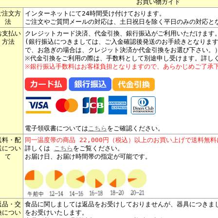
お買い物ガイド
ご注文方
インターネットにて24時間受け付けております。
法
ご注文やご質問メールの対応は、土日祝日を除く平日のみの対応と
お支払い
クレジットカード決済、代金引換、銀行振込がご利用いただけます
方法
(銀行振込につきましては、ご入金確認後発送のお手続きとなりま
で、お急ぎの場合は、クレジット決済か代金引換をお選び下さい。
※代金引換をご利用の際は、手数料として別途申し受けます。詳し
※銀行振込手数料はお客様負担となりますので、あらかじめご了承
電子領収書については
こちら
をご確認ください。
送料・配
同一温度帯の商品 22,000円（税込）以上のお買い上げで送料無
送につい
詳しくは
こちら
をご覧ください。
て
お届け日、お届け時間帯の指定が可能です。
返品・交
食品に関しましては返品をお受けしておりませんが、器具につきま
換につい
をお受けいたします。