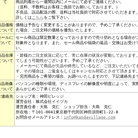
て
商品到着から一週間以内にメールにて必ずご連絡ください。
（送料、手数料はお客様ご負担でお願いしております。）
不良品、誤品配送の際、送料は当社負担で対応させていただきます
詳しくは
こちら
をご覧下さい。
商品価格
価格は予告なく変更することがありますので、予めご了承ください
について
た場合、ご注文時の価格を優先いたします。
セールに
セール商品は限定数量となっておりますので売り切れとなる場合が
ついて
対象外となります。また、セール商品や福袋の返品・交換はお受け
い。
商品在庫
・皆様の
ご注文状況に応じて、常に在庫の状況が変動しております
について
てしまう可能性がございます。
予めご了承ください。
・メーカーにて
商品が欠品や終売しているなど、ご注文いただいて
す。その場合は、ご返金もしくはキャンセル対応とさせて頂きます
・完売商品をご希望の場合、お調べいたしますので、下記連絡先ま
商品画像
パソコンの種類や環境、ディスプレイの解像度や明度によって、実
について
あらかじめご了承ください。
ご連絡先
ショップ名：神田ビレッジ
運営会社：株式会社イイヅカ
運営責任者：大島 克仁 ショップ担当：大島 克仁
所在地：〒101-0041東京都千代田区神田須田町1-22-8
お問合せメールアドレス：
info@kandavillage.com