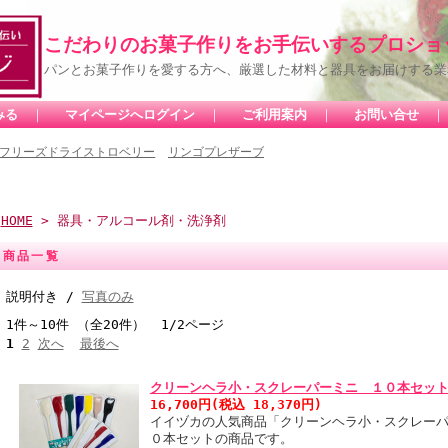
こだわりのお菓子作りをお手伝いするプロショ
パンとお菓子作りを愛する方へ、厳選した材料と器具をお届けする業
みる
｜
マイページへログイン
｜
ご利用案内
｜
お問い合せ
フリーズドライストロベリー
リンゴプレザーブ
HOME
> 器具・アルコール剤・洗浄剤
商品一覧
説明付き /
写真のみ
1件～10件 （全20件） 1/2ページ
1
2
次へ
最後へ
クリーンヘラ小・スクレーパーミニ １０本セッ
16,700円(税込 18,370円)
イイヅカの人気商品「クリーンヘラ小・スクレー
０本セットの商品です。