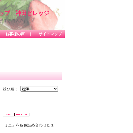
ップ 神田ビレッジ
務用専門店です。
｜
お客様の声
｜
サイトマップ
並び順：
ト
パーミニ」を各色詰め合わせた１