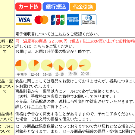
電子領収書については
こちら
をご確認ください。
送料・配
同一温度帯の商品 22,000円（税込）以上のお買い上げで送料無
送につい
詳しくは
こちら
をご覧ください。
て
お届け日、お届け時間帯の指定が可能です。
返品・交
食品に関しましては返品をお受けしておりませんが、器具につきま
換につい
をお受けいたします。
て
商品到着から一週間以内にメールにて必ずご連絡ください。
（送料、手数料はお客様ご負担でお願いしております。）
不良品、誤品配送の際、送料は当社負担で対応させていただきます
詳しくは
こちら
をご覧下さい。
商品価格
価格は予告なく変更することがありますので、予めご了承ください
について
た場合、ご注文時の価格を優先いたします。
セールに
セール商品は限定数量となっておりますので売り切れとなる場合が
ついて
対象外となります。また、セール商品や福袋の返品・交換はお受け