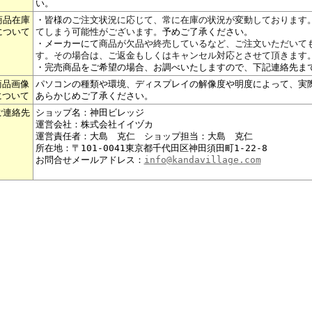
い。
商品在庫
・皆様の
ご注文状況に応じて、常に在庫の状況が変動しております
について
てしまう可能性がございます。
予めご了承ください。
・メーカーにて
商品が欠品や終売しているなど、ご注文いただいて
す。その場合は、ご返金もしくはキャンセル対応とさせて頂きます
・完売商品をご希望の場合、お調べいたしますので、下記連絡先ま
商品画像
パソコンの種類や環境、ディスプレイの解像度や明度によって、実
について
あらかじめご了承ください。
ご連絡先
ショップ名：神田ビレッジ
運営会社：株式会社イイヅカ
運営責任者：大島 克仁 ショップ担当：大島 克仁
所在地：〒101-0041東京都千代田区神田須田町1-22-8
お問合せメールアドレス：
info@kandavillage.com