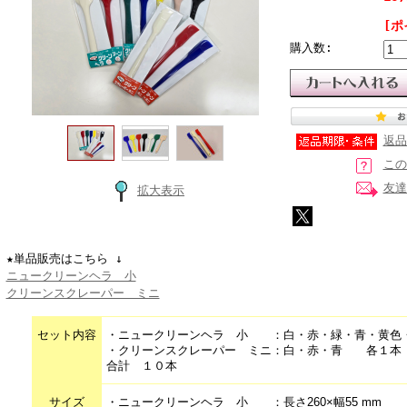
[ポ
購入数:
返品
この
友達
拡大表示
★単品販売はこちら ↓
ニュークリーンヘラ 小
クリーンスクレーパー ミニ
セット内容
・ニュークリーンヘラ 小 ：白・赤・緑・青・黄色
・クリーンスクレーパー ミニ：白・赤・青 各１本
合計 １０本
サイズ
・ニュークリーンヘラ 小 ：長さ260×幅55 mm