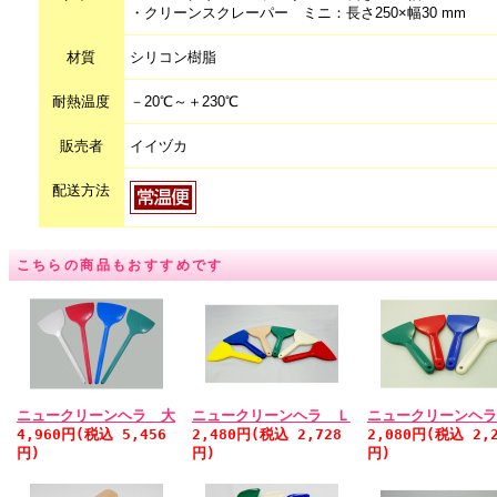
・クリーンスクレーパー ミニ：長さ250×幅30 mm
材質
シリコン樹脂
耐熱温度
－20℃～＋230℃
販売者
イイヅカ
配送方法
こちらの商品もおすすめです
ニュークリーンヘラ 大
ニュークリーンヘラ Ｌ
ニュークリーンヘラ
4,960円(税込 5,456
2,480円(税込 2,728
2,080円(税込 2,2
円)
円)
円)