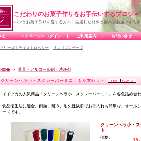
こだわりのお菓子作りをお手伝いするプロショ
パンとお菓子作りを愛する方へ、厳選した材料と器具をお届けする業
みる
｜
マイページへログイン
｜
ご利用案内
｜
お問い合せ
フリーズドライストロベリー
リンゴプレザーブ
HOME
>
器具・アルコール剤・洗浄剤
クリーンヘラ小・スクレーパーミニ １０本セット
イイヅカの人気商品「クリーンヘラ小・スクレーパーミニ」を各色詰め合
食品衛生法に適合。耐熱、耐冷、耐久性抜群でお手入れも簡単な、オール
ーズです。
クリーンヘラ小・ス
ト
価格:
16