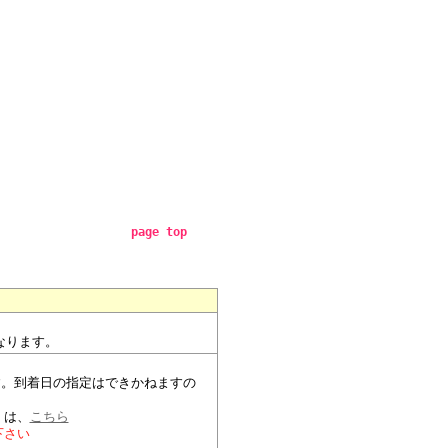
page top
なります。
。
す。到着日の指定はできかねますの
）
くは、
こちら
下さい