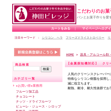
こだわりのお菓
パンとお菓子作りを愛
カートをみる
｜
マイページへログイ
注目キーワード
シリコン ヘラ
フリーズドライストロベリー
リ
HOME
>
器具・アルコール剤
【金属探知機対応】 クリ
商品検索
人気のクリーンスクレーパー
特殊なシリコン樹脂を採用し
カテゴリ一覧
減に役立ちます。
★お買い得★業務用
耐熱、耐冷、耐久性抜群でお
フルーツ加工品
チョコレート
ナッツ・ドライフルーツ
ピューレ・ジュース・シロップ