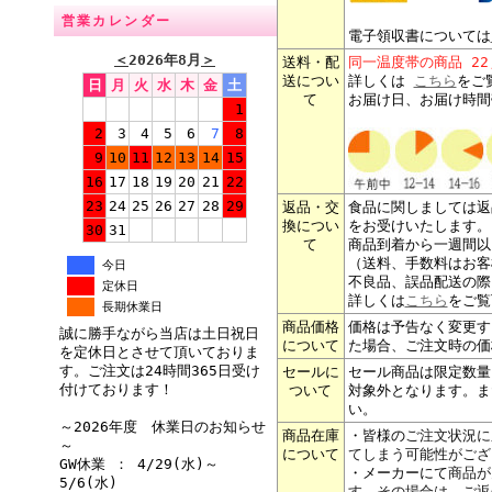
営業カレンダー
電子領収書については
＜
2026年8月
＞
送料・配
同一温度帯の商品 2
送につい
詳しくは
こちら
をご
日
月
火
水
木
金
土
て
お届け日、お届け時間
1
2
3
4
5
6
7
8
9
10
11
12
13
14
15
16
17
18
19
20
21
22
23
24
25
26
27
28
29
返品・交
食品に関しましては返
換につい
をお受けいたします。
30
31
て
商品到着から一週間以
（送料、手数料はお客
今日
不良品、誤品配送の際
定休日
詳しくは
こちら
をご覧
長期休業日
商品価格
価格は予告なく変更す
誠に勝手ながら当店は土日祝日
について
た場合、ご注文時の価
を定休日とさせて頂いておりま
す。ご注文は24時間365日受け
セールに
セール商品は限定数量
付けております！
ついて
対象外となります。ま
い。
～2026年度 休業日のお知らせ
商品在庫
・皆様の
ご注文状況に
～
について
てしまう可能性がござ
GW休業 ： 4/29(水)～
・メーカーにて
商品が
5/6(水)
す。その場合は、ご返