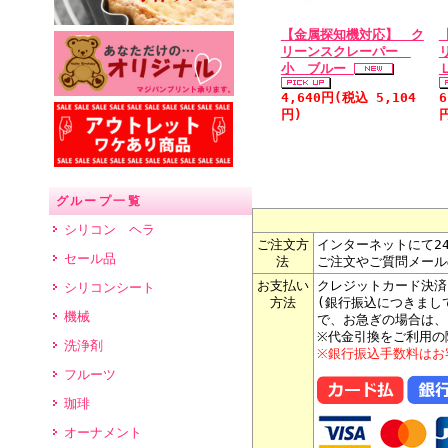
【金属探知機対応】 ク
リーンスクレーパー
小 ブルー
4,640円(税込 5,104
6
円)
グループ一覧
シリコン ヘラ
ご注文方
インターネットにて2
セール品
法
ご注文やご質問メール
お支払い
クレジットカード決済
シリコンシート
方法
(銀行振込につきまし
機械
で、お急ぎの場合は、
※代金引換をご利用の
洗浄剤
※銀行振込手数料はお
フルーツ
珈琲
オーナメント