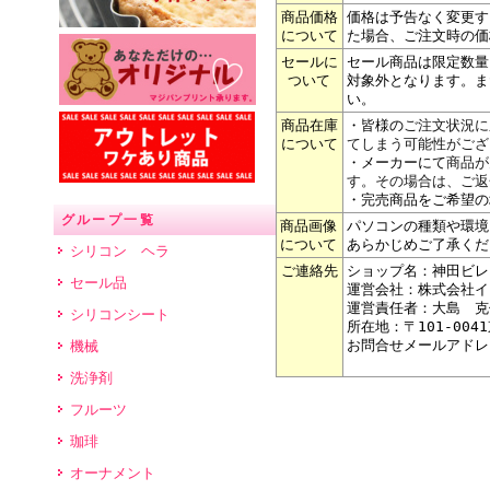
商品価格
価格は予告なく変更す
について
た場合、ご注文時の価
セールに
セール商品は限定数量
ついて
対象外となります。ま
い。
商品在庫
・皆様の
ご注文状況に
について
てしまう可能性がござ
・メーカーにて
商品が
す。その場合は、ご返
・完売商品をご希望の
グループ一覧
商品画像
パソコンの種類や環境
について
あらかじめご了承くだ
シリコン ヘラ
ご連絡先
ショップ名：神田ビレ
セール品
運営会社：株式会社イ
運営責任者：大島 克
シリコンシート
所在地：〒101-004
お問合せメールアドレ
機械
洗浄剤
フルーツ
珈琲
オーナメント