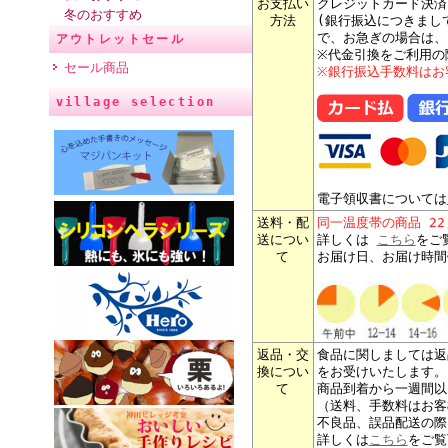
お支払い
クレジットカード決済
冬のおすすめ
方法
(銀行振込につきまし
で、お急ぎの場合は、
アウトレットセール
※代金引換をご利用の
セール商品
※銀行振込手数料はお
village selection
電子領収書については
送料・配
同一温度帯の商品 2
送につい
詳しくは
こちら
をご
て
お届け日、お届け時間
返品・交
食品に関しましては返
換につい
をお受けいたします。
て
商品到着から一週間以
（送料、手数料はお客
不良品、誤品配送の際
詳しくは
こちら
をご覧