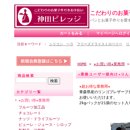
こだわりのお菓
パンとお菓子作りを愛
カートをみる
｜
マイページへログイ
注目キーワード
シリコン ヘラ
フリーズドライストロベリー
リ
HOME
>
★お買い得★業務用
★業務ユーザー様向け★り
商品検索
★超お得な業務用★
青森県産のリンゴプレザーブ
カテゴリ一覧
お使いいただけます。
★お買い得★業務用
2kgパックが21袋のセット
フルーツ加工品
チョコレート
ナッツ・ドライフルーツ
ピューレ・ジュース・シロップ