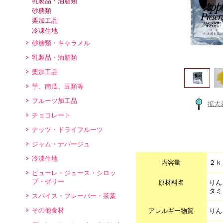
乳製品・油脂類
砂糖類
栗加工品
冷凍生地
砂糖類・キャラメル
乳製品・油脂類
栗加工品
芋、南瓜、豆類等
フルーツ加工品
拡大
チョコレート
ナッツ・ドライフルーツ
ジャム・ナパージュ
冷凍生地
内容量
２ｋ
ピューレ・ジュース・シロッ
プ・ゼリー
原材料名
りん
タミ
スパイス・フレーバー・茶葉
その他食材
アレルギー物質
りん