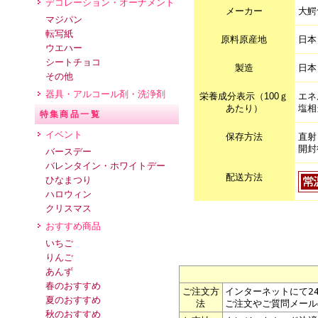
デコレーション・オーナメント
メーカー
大鰐
マジパン
転写紙
原料原産地
日本
ウエハー
シートチョコ
製造
日本
その他
器具・アルコール剤・洗浄剤
栄養成分表示（100ｇ
エネ
あたり）
塩相
特集商品一覧
イベント
保存方法
直射
開封
バースデー
バレンタイン・ホワイトデー
配送方法
ひなまつり
ハロウィン
クリスマス
おすすめ商品
いちご
りんご
あんず
春のおすすめ
ご注文方
インターネットにて2
夏のおすすめ
法
ご注文やご質問メール
秋のおすすめ