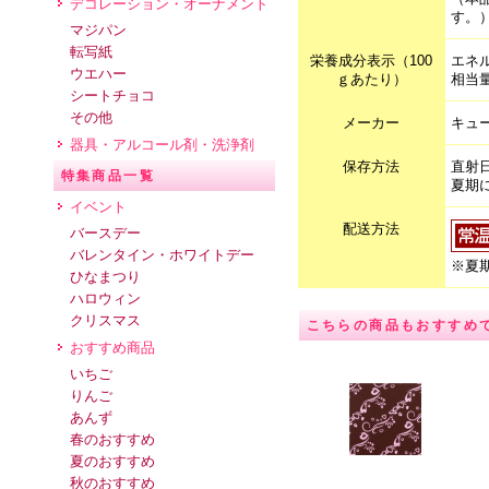
デコレーション・オーナメント
す。
マジパン
転写紙
栄養成分表示（100
エネル
ウエハー
ｇあたり）
相当量
シートチョコ
その他
メーカー
キュ
器具・アルコール剤・洗浄剤
保存方法
直射
特集商品一覧
夏期
イベント
配送方法
バースデー
バレンタイン・ホワイトデー
※夏
ひなまつり
ハロウィン
クリスマス
こちらの商品もおすすめ
おすすめ商品
いちご
りんご
あんず
春のおすすめ
夏のおすすめ
秋のおすすめ