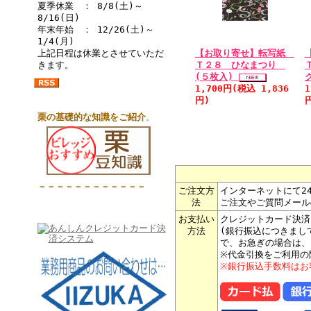
夏季休業 ： 8/8(土)～
8/16(日)
年末年始 ： 12/26(土)～
1/4(月)
上記日程は休業とさせていただ
【お取り寄せ】転写紙
きます。
Ｔ２８ ひなまつり
(５枚入)
1,700円(税込 1,836
1
円)
栗の基礎的な知識をご紹介
。
－－－－－－－－－－－－
ご注文方
インターネットにて2
法
ご注文やご質問メール
お支払い
クレジットカード決済
方法
(銀行振込につきまし
で、お急ぎの場合は、
※代金引換をご利用の
※銀行振込手数料はお