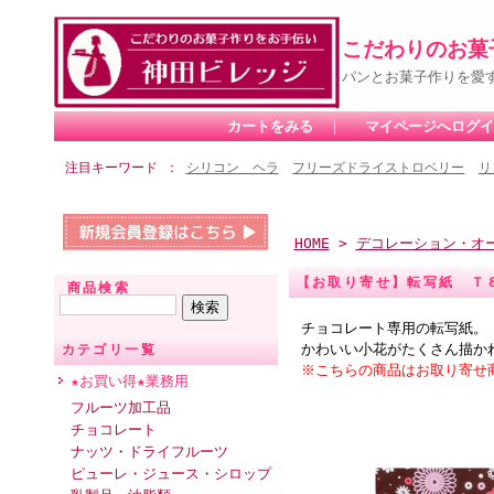
こだわりのお菓
パンとお菓子作りを愛
カートをみる
｜
マイページへログイ
注目キーワード
シリコン ヘラ
フリーズドライストロベリー
リ
HOME
>
デコレーション・オ
【お取り寄せ】転写紙 Ｔ
商品検索
チョコレート専用の転写紙。
かわいい小花がたくさん描か
カテゴリ一覧
※こちらの商品はお取り寄せ
★お買い得★業務用
フルーツ加工品
チョコレート
ナッツ・ドライフルーツ
ピューレ・ジュース・シロップ