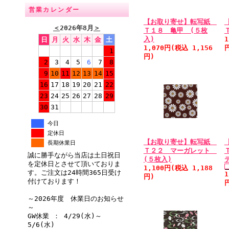
営業カレンダー
【お取り寄せ】転写紙
＜
2026年8月
＞
Ｔ１８ 亀甲 (５枚
入)
1
日
月
火
水
木
金
土
1,070円(税込 1,156
1
円)
2
3
4
5
6
7
8
9
10
11
12
13
14
15
16
17
18
19
20
21
22
23
24
25
26
27
28
29
30
31
今日
定休日
【お取り寄せ】転写紙
長期休業日
Ｔ２２ マーガレット
誠に勝手ながら当店は土日祝日
(５枚入)
を定休日とさせて頂いておりま
1,100円(税込 1,188
す。ご注文は24時間365日受け
1
円)
付けております！
～2026年度 休業日のお知らせ
～
GW休業 ： 4/29(水)～
5/6(水)