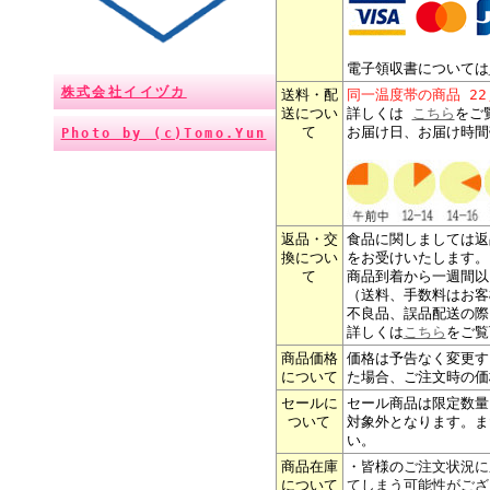
電子領収書については
株式会社イイヅカ
送料・配
同一温度帯の商品 2
送につい
詳しくは
こちら
をご
て
お届け日、お届け時間
Photo by (c)Tomo.Yun
返品・交
食品に関しましては返
換につい
をお受けいたします。
て
商品到着から一週間以
（送料、手数料はお客
不良品、誤品配送の際
詳しくは
こちら
をご覧
商品価格
価格は予告なく変更す
について
た場合、ご注文時の価
セールに
セール商品は限定数量
ついて
対象外となります。ま
い。
商品在庫
・皆様の
ご注文状況に
について
てしまう可能性がござ