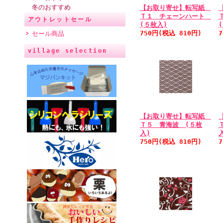
冬のおすすめ
【お取り寄せ】転写紙
Ｔ１ チェーンハート
アウトレットセール
(５枚入)
750円(税込 810円)
セール商品
village selection
【お取り寄せ】転写紙
Ｔ５ 青海波 (５枚
入)
750円(税込 810円)