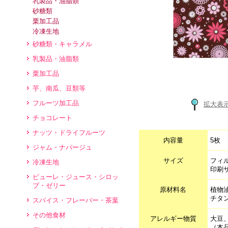
乳製品・油脂類
砂糖類
栗加工品
冷凍生地
砂糖類・キャラメル
乳製品・油脂類
栗加工品
芋、南瓜、豆類等
フルーツ加工品
拡大表
チョコレート
ナッツ・ドライフルーツ
内容量
5枚
ジャム・ナパージュ
サイズ
フィル
冷凍生地
印刷
ピューレ・ジュース・シロッ
プ・ゼリー
原材料名
植物
チタ
スパイス・フレーバー・茶葉
その他食材
アレルギー物質
大豆
（本