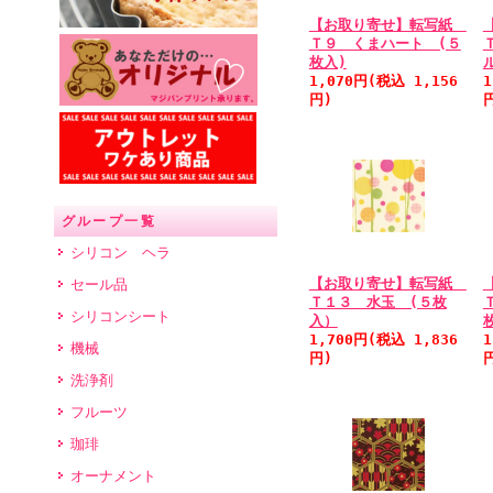
【お取り寄せ】転写紙
Ｔ９ くまハート (５
枚入)
1,070円(税込 1,156
1
円)
グループ一覧
シリコン ヘラ
【お取り寄せ】転写紙
セール品
Ｔ１３ 水玉 (５枚
シリコンシート
入）
1,700円(税込 1,836
1
機械
円)
洗浄剤
フルーツ
珈琲
オーナメント