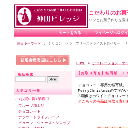
こだわりのお菓
パンとお菓子作りを愛
カートをみる
｜
マイページへログイ
注目キーワード
シリコン ヘラ
フリーズドライストロベリー
リ
HOME
>
デコレーション・オ
【お取り寄せ】転写紙 Ｔ
商品検索
チョコレート専用の転写紙。
MerryChristmasの文
カテゴリ一覧
※画像はホワイトチョコレー
★お買い得★業務用
※こちらの商品はお取り寄せ
フルーツ加工品
チョコレート
ナッツ・ドライフルーツ
ピューレ・ジュース・シロップ