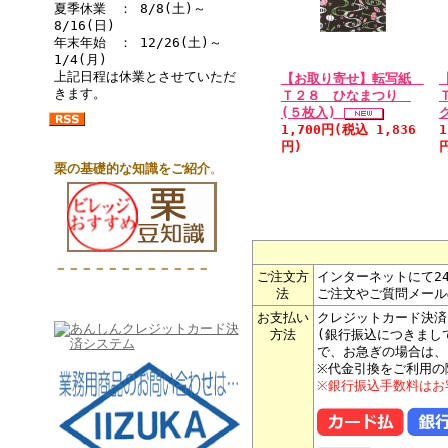
夏季休業 ： 8/8(土)～
8/16(日)
年末年始 ： 12/26(土)～
1/4(月)
上記日程は休業とさせていただ
【お取り寄せ】転写紙
きます。
Ｔ２８ ひなまつり
(５枚入)
1,700円(税込 1,836
1
円)
栗の基礎的な知識をご紹介
。
－－－－－－－－－－－－
ご注文方
インターネットにて2
法
ご注文やご質問メール
お支払い
クレジットカード決済
方法
(銀行振込につきまし
で、お急ぎの場合は、
※代金引換をご利用の
※銀行振込手数料はお