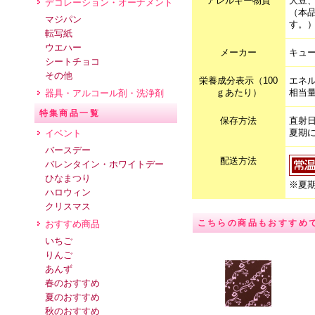
アレルギー物質
大豆
デコレーション・オーナメント
（本
マジパン
す。
転写紙
ウエハー
メーカー
キュ
シートチョコ
その他
栄養成分表示（100
エネル
ｇあたり）
相当量
器具・アルコール剤・洗浄剤
特集商品一覧
保存方法
直射
夏期
イベント
バースデー
配送方法
バレンタイン・ホワイトデー
ひなまつり
※夏期
ハロウィン
クリスマス
こちらの商品もおすすめ
おすすめ商品
いちご
りんご
あんず
春のおすすめ
夏のおすすめ
秋のおすすめ