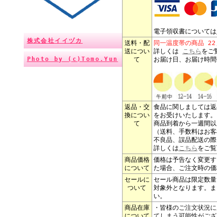
電子領収書については
株式会社イイヅカ
送料・配
同一温度帯の商品 2
送につい
詳しくは
こちら
をご
Photo by (c)Tomo.Yun
て
お届け日、お届け時間
返品・交
食品に関しましては返
換につい
をお受けいたします。
て
商品到着から一週間以
（送料、手数料はお客
不良品、誤品配送の際
詳しくは
こちら
をご覧
商品価格
価格は予告なく変更す
について
た場合、ご注文時の価
セールに
セール商品は限定数量
ついて
対象外となります。ま
い。
商品在庫
・皆様の
ご注文状況に
について
てしまう可能性がござ