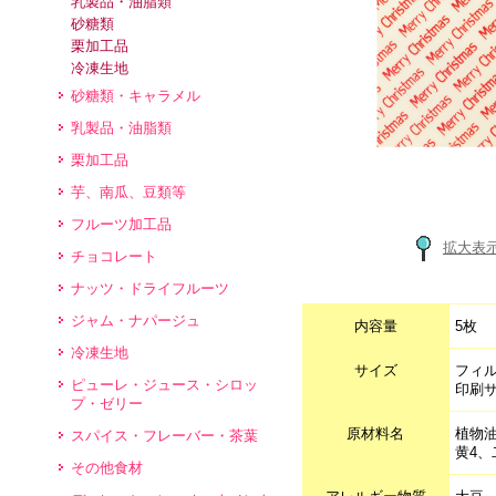
乳製品・油脂類
砂糖類
栗加工品
冷凍生地
砂糖類・キャラメル
乳製品・油脂類
栗加工品
芋、南瓜、豆類等
フルーツ加工品
拡大表
チョコレート
ナッツ・ドライフルーツ
ジャム・ナパージュ
内容量
5枚
冷凍生地
サイズ
フィル
ピューレ・ジュース・シロッ
印刷
プ・ゼリー
原材料名
植物
スパイス・フレーバー・茶葉
黄4
その他食材