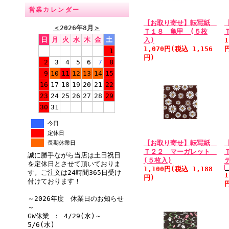
営業カレンダー
【お取り寄せ】転写紙
＜
2026年8月
＞
Ｔ１８ 亀甲 (５枚
日
月
火
水
木
金
土
入)
1
1,070円(税込 1,156
1
円)
2
3
4
5
6
7
8
9
10
11
12
13
14
15
16
17
18
19
20
21
22
23
24
25
26
27
28
29
30
31
今日
定休日
【お取り寄せ】転写紙
長期休業日
Ｔ２２ マーガレット
誠に勝手ながら当店は土日祝日
(５枚入)
を定休日とさせて頂いておりま
1,100円(税込 1,188
す。ご注文は24時間365日受け
1
円)
付けております！
～2026年度 休業日のお知らせ
～
GW休業 ： 4/29(水)～
5/6(水)