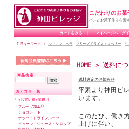
こだわりのお菓
パンとお菓子作りを愛
カートをみる
｜
マイページへログ
注目キーワード
シリコン ヘラ
フリーズドライストロベリー
リ
HOME
>
送料につ
商品検索
送料改定のお知らせ
平素より神田ビ
カテゴリ一覧
います。
★お買い得★業務用
フルーツ加工品
チョコレート
このたび、
働き
ナッツ・ドライフルーツ
上げに伴い、
ピューレ・ジュース・シロップ