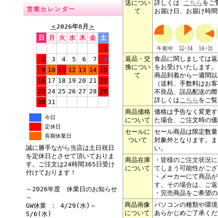
送につい
詳しくは
こちら
をご
営業カレンダー
て
お届け日、お届け時間
＜
2026年8月
＞
日
月
火
水
木
金
土
1
返品・交
食品に関しましては返
2
3
4
5
6
7
8
換につい
をお受けいたします。
9
10
11
12
13
14
15
て
商品到着から一週間以
16
17
18
19
20
21
22
（送料、手数料はお客
23
24
25
26
27
28
29
不良品、誤品配送の際
詳しくは
こちら
をご覧
30
31
商品価格
価格は予告なく変更す
今日
について
た場合、ご注文時の価
定休日
セールに
セール商品は限定数量
長期休業日
ついて
対象外となります。ま
誠に勝手ながら当店は土日祝日
い。
を定休日とさせて頂いておりま
商品在庫
・皆様の
ご注文状況に
す。ご注文は24時間365日受け
について
てしまう可能性がござ
付けております！
・メーカーにて
商品が
す。その場合は、ご返
～2026年度 休業日のお知らせ
・完売商品をご希望の
～
商品画像
パソコンの種類や環境
GW休業 ： 4/29(水)～
について
あらかじめご了承くだ
5/6(水)