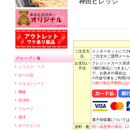
神田ビレッジ
ご注文方
インターネットにて2
法
ご注文やご質問メール
グループ一覧
お支払い
クレジットカード決済
シリコン ヘラ
方法
(銀行振込につきまし
で、お急ぎの場合は、
セール品
※代金引換をご利用の
※銀行振込手数料はお
シリコンシート
機械
洗浄剤
フルーツ
珈琲
電子領収書については
オーナメント
送料・配
同一温度帯の商品 2