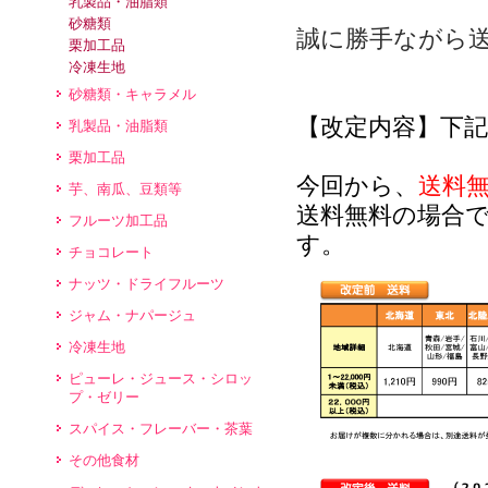
乳製品・油脂類
砂糖類
誠に勝手ながら
栗加工品
冷凍生地
砂糖類・キャラメル
【改定内容】下記
乳製品・油脂類
栗加工品
今回から、
送料
芋、南瓜、豆類等
送料無料の場合
フルーツ加工品
す。
チョコレート
ナッツ・ドライフルーツ
ジャム・ナパージュ
冷凍生地
ピューレ・ジュース・シロッ
プ・ゼリー
スパイス・フレーバー・茶葉
その他食材