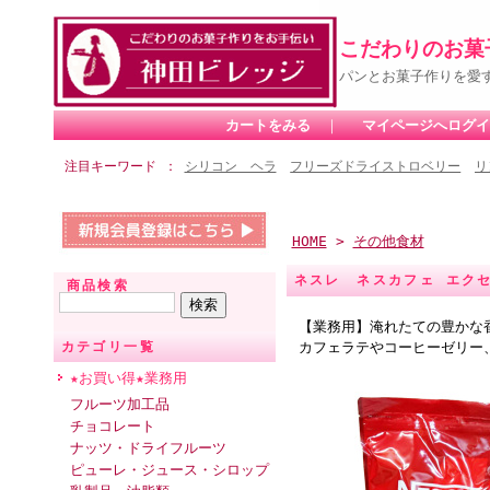
こだわりのお菓
パンとお菓子作りを愛
カートをみる
｜
マイページへログイ
注目キーワード
シリコン ヘラ
フリーズドライストロベリー
リ
HOME
>
その他食材
ネスレ ネスカフェ エク
商品検索
【業務用】淹れたての豊かな
カフェラテやコーヒーゼリー
カテゴリ一覧
★お買い得★業務用
フルーツ加工品
チョコレート
ナッツ・ドライフルーツ
ピューレ・ジュース・シロップ