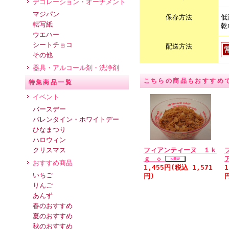
デコレーション・オーナメント
マジパン
保存方法
低
転写紙
乾
ウエハー
シートチョコ
配送方法
その他
器具・アルコール剤・洗浄剤
こちらの商品もおすすめ
特集商品一覧
イベント
バースデー
バレンタイン・ホワイトデー
ひなまつり
ハロウィン
フィアンティーヌ １ｋ
クリスマス
ｇ ◇
おすすめ商品
1,455円(税込 1,571
1
いちご
円)
りんご
あんず
春のおすすめ
夏のおすすめ
秋のおすすめ