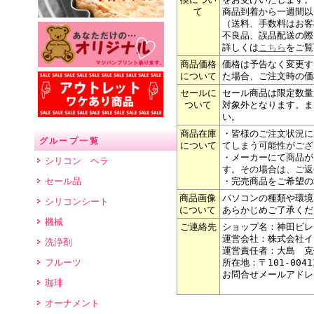
て
商品到着から一週間以
（送料、手数料はお客
不良品、誤品配送の際
詳しくは
こちら
をご覧
商品価格
価格は予告なく変更す
について
た場合、ご注文時の価
セールに
セール商品は限定数量
ついて
対象外となります。ま
い。
商品在庫
・皆様の
ご注文状況に
グループ一覧
について
てしまう可能性がござ
・メーカーにて
商品が
シリコン ヘラ
す。その場合は、ご返
セール品
・完売商品をご希望の
商品画像
パソコンの種類や環境
シリコンシート
について
あらかじめご了承くだ
機械
ご連絡先
ショップ名：神田ビレ
運営会社：株式会社イ
洗浄剤
運営責任者：大島 克
フルーツ
所在地：〒101-004
お問合せメールアドレ
珈琲
オーナメント