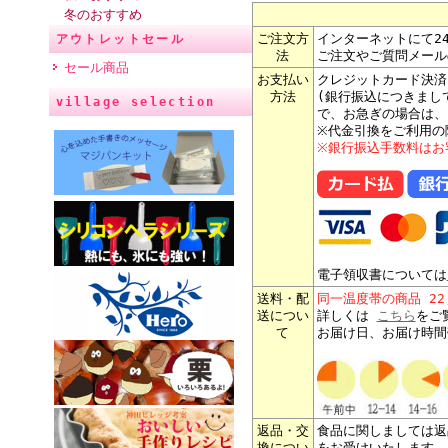
冬のおすすめ
ご注文方
インターネットにて2
アウトレットセール
法
ご注文やご質問メール
セール商品
お支払い
クレジットカード決済
方法
(銀行振込につきまし
village selection
で、お急ぎの場合は、
※代金引換をご利用の
※銀行振込手数料はお
電子領収書については
送料・配
同一温度帯の商品 2
送につい
詳しくは
こちら
をご
て
お届け日、お届け時間
返品・交
食品に関しましては返
換につい
をお受けいたします。