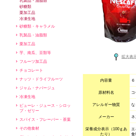
乳製品・油脂類
砂糖類
栗加工品
冷凍生地
砂糖類・キャラメル
乳製品・油脂類
栗加工品
芋、南瓜、豆類等
拡大表
フルーツ加工品
チョコレート
ナッツ・ドライフルーツ
内容量
６
ジャム・ナパージュ
原材料名
コ
冷凍生地
アレルギー物質
な
ピューレ・ジュース・シロッ
プ・ゼリー
メーカー
ネ
スパイス・フレーバー・茶葉
その他食材
栄養成分表示（100ｇあ
エ
たり）
食