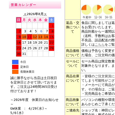
営業カレンダー
＜
2026年8月
＞
日
月
火
水
木
金
土
返品・交
食品に関しましては返
1
換につい
をお受けいたします。
2
3
4
5
6
7
8
て
商品到着から一週間以
（送料、手数料はお客
9
10
11
12
13
14
15
不良品、誤品配送の際
16
17
18
19
20
21
22
詳しくは
こちら
をご覧
23
24
25
26
27
28
29
商品価格
価格は予告なく変更す
30
31
について
た場合、ご注文時の価
セールに
セール商品は限定数量
今日
ついて
対象外となります。ま
定休日
い。
長期休業日
商品在庫
・皆様の
ご注文状況に
誠に勝手ながら当店は土日祝日
について
てしまう可能性がござ
を定休日とさせて頂いておりま
・メーカーにて
商品が
す。ご注文は24時間365日受け
す。その場合は、ご返
付けております！
・完売商品をご希望の
～2026年度 休業日のお知らせ
商品画像
パソコンの種類や環境
～
について
あらかじめご了承くだ
GW休業 ： 4/29(水)～
ご連絡先
ショップ名：神田ビレ
5/6(水)
運営会社：株式会社イ