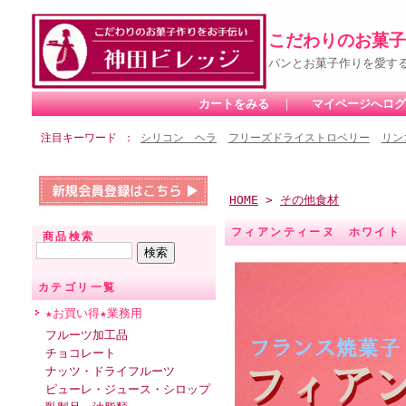
こだわりのお菓子
パンとお菓子作りを愛す
カートをみる
｜
マイページへログ
注目キーワード
シリコン ヘラ
フリーズドライストロベリー
リン
HOME
>
その他食材
フィアンティーヌ ホワイト
商品検索
カテゴリ一覧
★お買い得★業務用
フルーツ加工品
チョコレート
ナッツ・ドライフルーツ
ピューレ・ジュース・シロップ