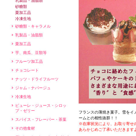
乳製品・油脂類
砂糖類
栗加工品
冷凍生地
砂糖類・キャラメル
乳製品・油脂類
栗加工品
芋、南瓜、豆類等
フルーツ加工品
チョコレート
ナッツ・ドライフルーツ
ジャム・ナパージュ
冷凍生地
ピューレ・ジュース・シロッ
プ・ゼリー
フランスの薄焼き菓子。雪をイ
ームとの相性抜群！！
スパイス・フレーバー・茶葉
※在庫状況により、お取り寄せ
その他食材
あらかじめご了承いただきます