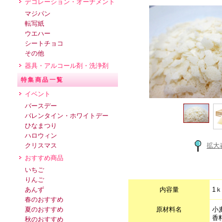
デコレーション・オーナメント
マジパン
転写紙
ウエハー
シートチョコ
その他
器具・アルコール剤・洗浄剤
特集商品一覧
イベント
バースデー
バレンタイン・ホワイトデー
ひなまつり
ハロウィン
拡大
クリスマス
おすすめ商品
いちご
りんご
内容量
1
あんず
春のおすすめ
原材料名
小
夏のおすすめ
香
秋のおすすめ