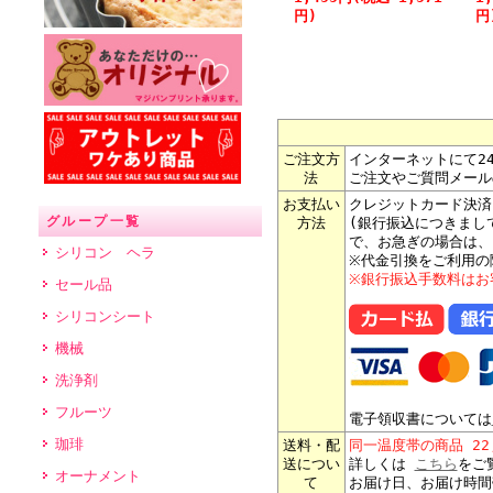
円)
円
ご注文方
インターネットにて2
法
ご注文やご質問メール
お支払い
クレジットカード決済
グループ一覧
方法
(銀行振込につきまし
で、お急ぎの場合は、
シリコン ヘラ
※代金引換をご利用の
※銀行振込手数料はお
セール品
シリコンシート
機械
洗浄剤
フルーツ
電子領収書については
珈琲
送料・配
同一温度帯の商品 2
送につい
詳しくは
こちら
をご
オーナメント
て
お届け日、お届け時間