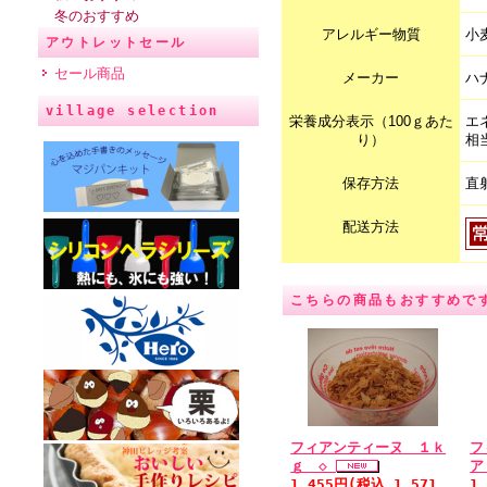
冬のおすすめ
アレルギー物質
小
アウトレットセール
セール商品
メーカー
ハ
village selection
栄養成分表示（100ｇあた
エ
り）
相
保存方法
直
配送方法
こちらの商品もおすすめで
フィアンティーヌ １ｋ
フ
ｇ ◇
ア
1,455円(税込 1,571
1