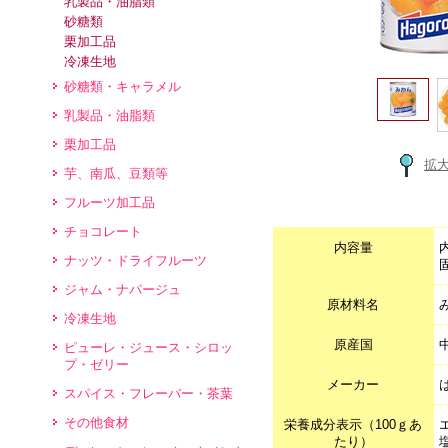
乳製品・油脂類
砂糖類
栗加工品
冷凍生地
砂糖類・キャラメル
乳製品・油脂類
栗加工品
拡
芋、南瓜、豆類等
フルーツ加工品
チョコレート
内容量
ナッツ・ドライフルーツ
ジャム・ナパージュ
原材料名
冷凍生地
原産国
ピューレ・ジュース・シロッ
プ・ゼリー
メーカー
スパイス・フレーバー・茶葉
その他食材
栄養成分表示（100ｇあ
たり）