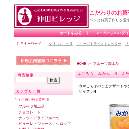
こだわりのお菓
パンとお菓子作りを愛
カートをみる
｜
マイページへログイ
注目キーワード
シリコン ヘラ
フリーズドライストロベリー
リ
HOME
>
フルーツ加工品
はごろも みかん M ２
商品検索
冷やしてそのままデザートや
サイズ：M
カテゴリ一覧
★お買い得★業務用
フルーツ加工品
チョコレート
ナッツ・ドライフルーツ
ピューレ・ジュース・シロップ