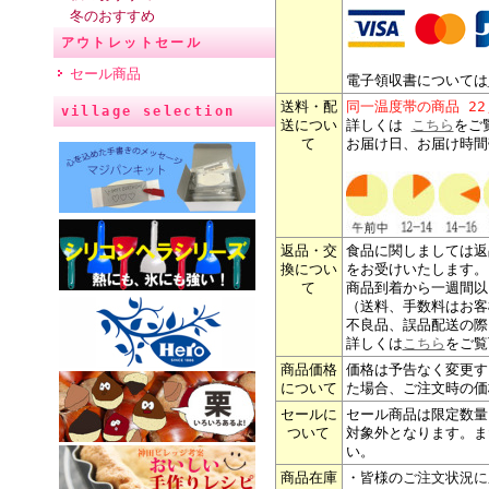
冬のおすすめ
アウトレットセール
セール商品
電子領収書については
送料・配
同一温度帯の商品 2
village selection
送につい
詳しくは
こちら
をご
て
お届け日、お届け時間
返品・交
食品に関しましては返
換につい
をお受けいたします。
て
商品到着から一週間以
（送料、手数料はお客
不良品、誤品配送の際
詳しくは
こちら
をご覧
商品価格
価格は予告なく変更す
について
た場合、ご注文時の価
セールに
セール商品は限定数量
ついて
対象外となります。ま
い。
商品在庫
・皆様の
ご注文状況に