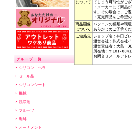
について
てしまう可能性がござ
・メーカーにて
商品が
す。その場合は、ご返
・完売商品をご希望の
商品画像
パソコンの種類や環境
について
あらかじめご了承くだ
ご連絡先
ショップ名：神田ビレ
運営会社：株式会社イ
運営責任者：大島 克
所在地：〒101-004
お問合せメールアドレ
グループ一覧
シリコン ヘラ
セール品
シリコンシート
機械
洗浄剤
フルーツ
珈琲
オーナメント